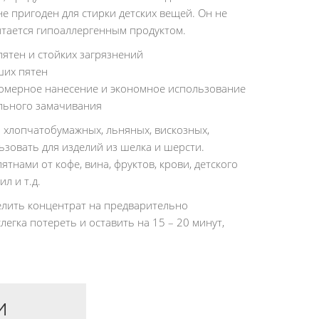
е пригоден для стирки детских вещей. Он не
читается гипоаллергенным продуктом.
ятен и стойких загрязнений
ших пятен
омерное нанесение и экономное использование
льного замачивания
з хлопчатобумажных, льняных, вискозных,
ьзовать для изделий из шелка и шерсти.
тнами от кофе, вина, фруктов, крови, детского
л и т.д.
лить концентрат на предварительно
легка потереть и оставить на 15 – 20 минут,
И