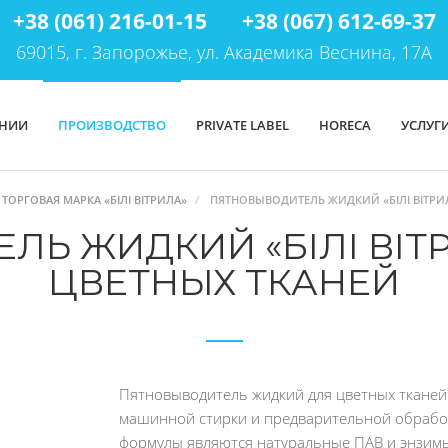
+38 (061) 216-01-15
+38 (067) 612-69-37
69015, г. Запорожье, ул. Академика Веснина, 17А
АНИИ
ПРОИЗВОДСТВО
PRIVATE LABEL
HORECA
УСЛУГ
ТОРГОВАЯ МАРКА «БІЛІ ВІТРИЛА»
ПЯТНОВЫВОДИТЕЛЬ ЖИДКИЙ «БІЛІ ВІТРИ
Ь ЖИДКИЙ «БІЛІ ВІТ
ЦВЕТНЫХ ТКАНЕЙ
Пятновыводитель жидкий для цветных тканей «
машинной стирки и предварительной обрабо
формулы являются натуральные ПАВ и энзимы