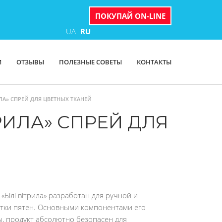
ПОКУПАЙ ON-LINE
UA
RU
И
ОТЗЫВЫ
ПОЛЕЗНЫЕ СОВЕТЫ
КОНТАКТЫ
ЛА» СПРЕЙ ДЛЯ ЦВЕТНЫХ ТКАНЕЙ
РИЛА» СПРЕЙ ДЛЯ
Білі вітрила» разработан для ручной и
тки пятен. Основными компонентами его
, продукт абсолютно безопасен для