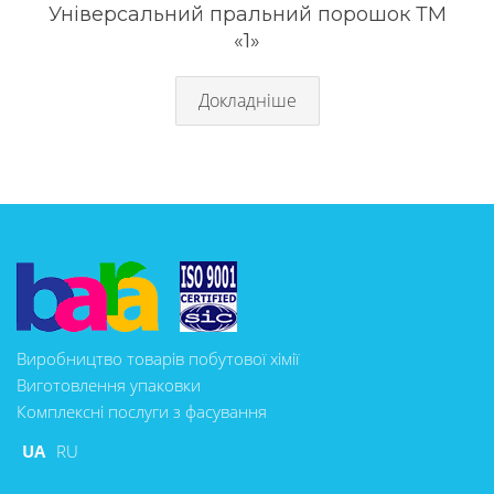
Універсальний пральний порошок ТМ
«1»
Докладніше
Виробництво товарів побутової хімії
Виготовлення упаковки
Комплексні послуги з фасування
UA
RU